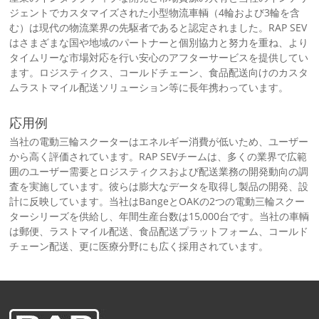
ジェントでカスタマイズされた小型物流車輌（4輪および3輪を含
む）は現代の物流業界の先駆者であると認定されました。RAP SEV
はさまざまな国や地域のパートナーと個別協力と努力を重ね、より
タイムリーな市場対応を行い安心のアフターサービスを提供してい
ます。ロジスティクス、コールドチェーン、食品配送向けのカスタ
ムラストマイル配送ソリューション等に長年携わっています。
応用例
当社の電動三輪スクーターはエネルギー消費が低いため、ユーザー
から高く評価されています。RAP SEVチームは、多くの業界で広範
囲のユーザー需要とロジスティクスおよび配送業務の開発動向の調
査を実施しています。彼らは膨大なデータを取得し製品の開発、設
計に反映しています。当社はBangeとOAKの2つの電動三輪スクー
ターシリーズを供給し、年間生産台数は15,000台です。当社の車輌
は郵便、ラストマイル配送、食品配送プラットフォーム、コールド
チェーン配送、更に医療分野にも広く採用されています。