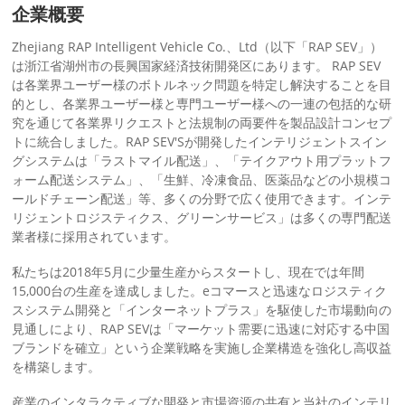
企業概要
Zhejiang RAP Intelligent Vehicle Co.、Ltd（以下「RAP SEV」）
は浙江省湖州市の長興国家経済技術開発区にあります。 RAP SEV
は各業界ユーザー様のボトルネック問題を特定し解決することを目
的とし、各業界ユーザー様と専門ユーザー様への一連の包括的な研
究を通じて各業界リクエストと法規制の両要件を製品設計コンセプ
トに統合しました。RAP SEV'Sが開発したインテリジェントスイン
グシステムは「ラストマイル配送」、「テイクアウト用プラットフ
ォーム配送システム」、「生鮮、冷凍食品、医薬品などの小規模コ
ールドチェーン配送」等、多くの分野で広く使用できます。インテ
リジェントロジスティクス、グリーンサービス」は多くの専門配送
業者様に採用されています。
私たちは2018年5月に少量生産からスタートし、現在では年間
15,000台の生産を達成しました。eコマースと迅速なロジスティク
スシステム開発と「インターネットプラス」を駆使した市場動向の
見通しにより、RAP SEVは「マーケット需要に迅速に対応する中国
ブランドを確立」という企業戦略を実施し企業構造を強化し高収益
を構築します。
産業のインタラクティブな開発と市場資源の共有と当社のインテリ