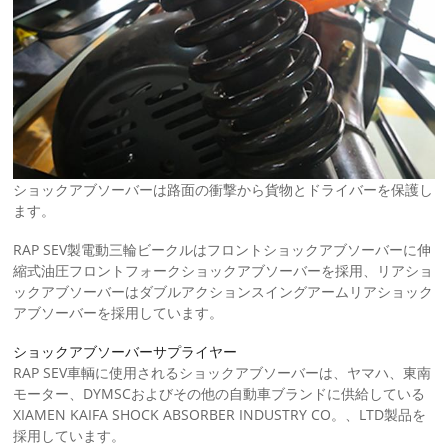
ショックアブソーバーは路面の衝撃から貨物とドライバーを保護し
ます。
RAP SEV製電動三輪ビークルはフロントショックアブソーバーに伸
縮式油圧フロントフォークショックアブソーバーを採用、リアショ
ックアブソーバーはダブルアクションスイングアームリアショック
アブソーバーを採用しています。
ショックアブソーバーサプライヤー
RAP SEV車輌に使用されるショックアブソーバーは、ヤマハ、東南
モーター、DYMSCおよびその他の自動車ブランドに供給している
XIAMEN KAIFA SHOCK ABSORBER INDUSTRY CO。、LTD製品を
採用しています。